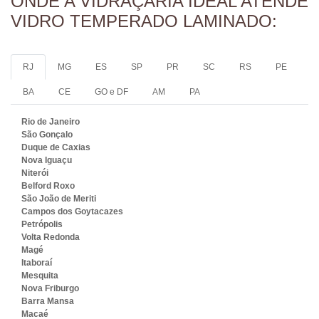
ONDE A VIDRAÇARIA IDEAL ATENDE
VIDRO TEMPERADO LAMINADO:
RJ
MG
ES
SP
PR
SC
RS
PE
BA
CE
GO e DF
AM
PA
Rio de Janeiro
São Gonçalo
Duque de Caxias
Nova Iguaçu
Niterói
Belford Roxo
São João de Meriti
Campos dos Goytacazes
Petrópolis
Volta Redonda
Magé
Itaboraí
Mesquita
Nova Friburgo
Barra Mansa
Macaé