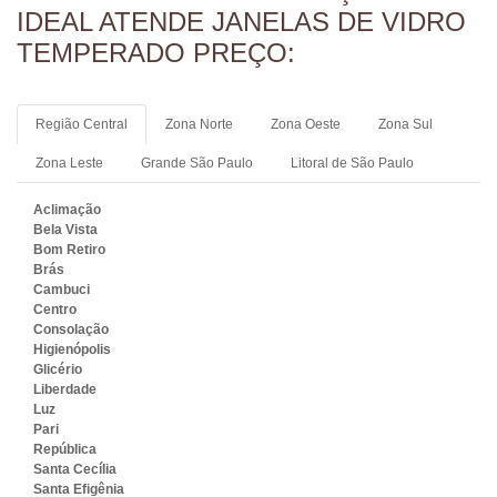
IDEAL ATENDE JANELAS DE VIDRO
TEMPERADO PREÇO:
Região Central
Zona Norte
Zona Oeste
Zona Sul
Zona Leste
Grande São Paulo
Litoral de São Paulo
Aclimação
Bela Vista
Bom Retiro
Brás
Cambuci
Centro
Consolação
Higienópolis
Glicério
Liberdade
Luz
Pari
República
Santa Cecília
Santa Efigênia