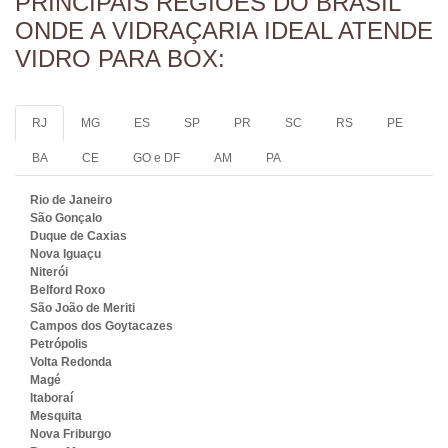
PRINCIPAIS REGIÕES DO BRASIL
ONDE A VIDRAÇARIA IDEAL ATENDE
VIDRO PARA BOX:
RJ
MG
ES
SP
PR
SC
RS
PE
BA
CE
GO e DF
AM
PA
Rio de Janeiro
São Gonçalo
Duque de Caxias
Nova Iguaçu
Niterói
Belford Roxo
São João de Meriti
Campos dos Goytacazes
Petrópolis
Volta Redonda
Magé
Itaboraí
Mesquita
Nova Friburgo