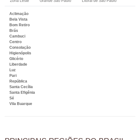
Zona Leste
Grande São Paulo
Litoral de São Paulo
Aclimação
Bela Vista
Bom Retiro
Brás
Cambuci
Centro
Consolação
Higienópolis
Glicério
Liberdade
Luz
Pari
República
Santa Cecília
Santa Efigênia
Sé
Vila Buarque