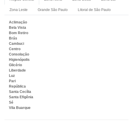
Zona Leste
Grande São Paulo
Litoral de São Paulo
Aclimação
Bela Vista
Bom Retiro
Brás
Cambuci
Centro
Consolação
Higienópolis
Glicério
Liberdade
Luz
Pari
República
Santa Cecília
Santa Efigênia
Sé
Vila Buarque