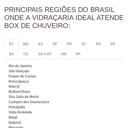
PRINCIPAIS REGIÕES DO BRASIL
ONDE A VIDRAÇARIA IDEAL ATENDE
BOX DE CHUVEIRO:
RJ
MG
ES
SP
PR
SC
RS
PE
BA
CE
GO e DF
AM
PA
Rio de Janeiro
São Gonçalo
Duque de Caxias
Nova Iguaçu
Niterói
Belford Roxo
São João de Meriti
Campos dos Goytacazes
Petrópolis
Volta Redonda
Magé
Itaboraí
Mesquita