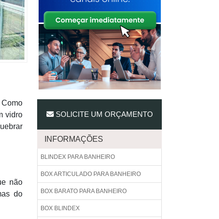
s. Como
SOLICITE UM ORÇAMENTO
m vidro
quebrar
INFORMAÇÕES
BLINDEX PARA BANHEIRO
BOX ARTICULADO PARA BANHEIRO
ue não
BOX BARATO PARA BANHEIRO
mas do
BOX BLINDEX