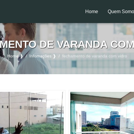
Home
Quem Somo
(current)
MENTO DE VARANDA COM
Home ❱
Infomações ❱
fechamento de varanda com vidro