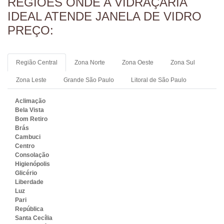
REGIÕES ONDE A VIDRAÇARIA
IDEAL ATENDE JANELA DE VIDRO
PREÇO:
Região Central
Zona Norte
Zona Oeste
Zona Sul
Zona Leste
Grande São Paulo
Litoral de São Paulo
Aclimação
Bela Vista
Bom Retiro
Brás
Cambuci
Centro
Consolação
Higienópolis
Glicério
Liberdade
Luz
Pari
República
Santa Cecília