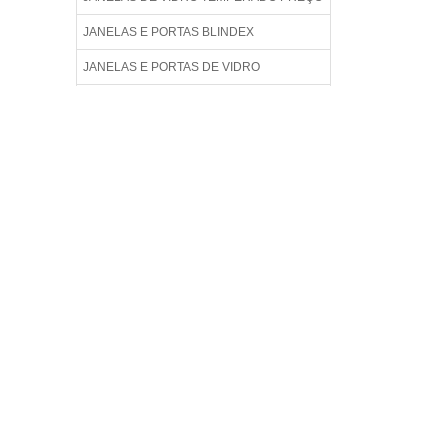
JANELAS E PORTAS BLINDEX
JANELAS E PORTAS DE VIDRO
LOJA DE BOX PARA BANHEIRO
PAREDE DE VIDRO
PORTA BLINDEX
PORTA BLINDEX PREÇO
PORTA COM VIDRO
PORTA DE BANHEIRO DE VIDRO
PORTA DE CORRER DE VIDRO
PORTA DE VIDRO
PORTA DE VIDRO BLINDEX
PORTA DE VIDRO BLINDEX PREÇO