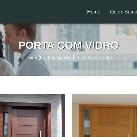
Home
Quem Somo
(current)
PORTA COM VIDRO
Home ❱
Infomações ❱
porta com vidro