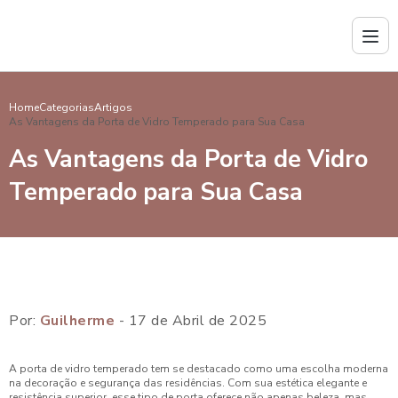
Home
Categorias
Artigos
As Vantagens da Porta de Vidro Temperado para Sua Casa
As Vantagens da Porta de Vidro
Temperado para Sua Casa
Por:
Guilherme
- 17 de Abril de 2025
A porta de vidro temperado tem se destacado como uma escolha moderna
na decoração e segurança das residências. Com sua estética elegante e
resistência superior, esse tipo de porta oferece não apenas beleza, mas