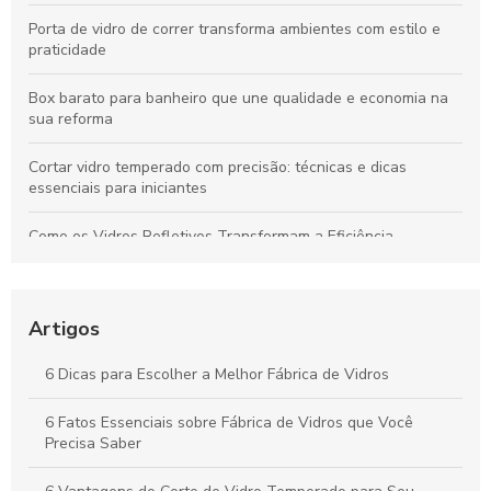
Porta de vidro de correr transforma ambientes com estilo e
praticidade
Box barato para banheiro que une qualidade e economia na
sua reforma
Cortar vidro temperado com precisão: técnicas e dicas
essenciais para iniciantes
Como os Vidros Refletivos Transformam a Eficiência
Energética e a Estética dos Ambientes
Como Escolher a Melhor Vidraçaria em BH para Seu Projeto
Artigos
Fábrica de Vidros: Transformando Matéria-Prima em Soluções
Inovadoras
6 Dicas para Escolher a Melhor Fábrica de Vidros
Descubra as Vantagens do Vidro Duplo para Seu Lar
6 Fatos Essenciais sobre Fábrica de Vidros que Você
Precisa Saber