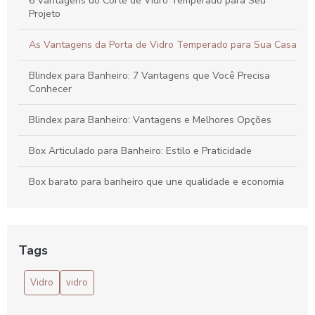
6 Vantagens do Corte de Vidro Temperado para Seu
Projeto
As Vantagens da Porta de Vidro Temperado para Sua Casa
Blindex para Banheiro: 7 Vantagens que Você Precisa
Conhecer
Blindex para Banheiro: Vantagens e Melhores Opções
Box Articulado para Banheiro: Estilo e Praticidade
Box barato para banheiro que une qualidade e economia
na sua reforma
Box Barato para Banheiro: Economia e Estilo
Tags
Box Barato para Banheiro: Opções e Dicas
Vidro
vidro
Box Barato para Banheiro: Qualidade e Economia